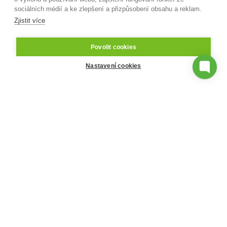
sociálních médií a ke zlepšení a přizpůsobení obsahu a reklam.
Zjistit více
Povolit cookies
Nastavení cookies
BIOMETRICKÝ DOCHÁZKOVÝ SYSTÉM
Docházkový terminál se
čtečkou otisků prstů
Dotykový displej a konfigurace tlačítek
Uhlopříčka 4,3 palce.
Vestavěný snímač otisků prstů
Možnost identifikace prstem, ID kartou nebo
kombinací.