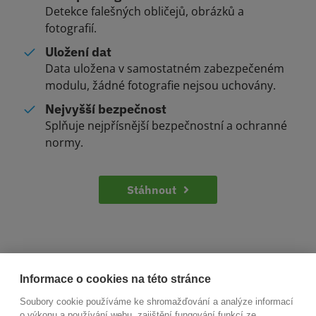
Detekce falešných obličejů, obrázků a
fotografií.
Uložení dat
Data uložena v samostatném zabezpečeném
modulu, žádné fotografie nejsou uchovány.
Nejvyšší bezpečnost
Splňuje nejpřísnější bezpečnostní a ochranné
normy.
Stáhnout
Informace o cookies na této stránce
Soubory cookie používáme ke shromažďování a analýze informací
o výkonu a používání webu, zajištění fungování funkcí ze