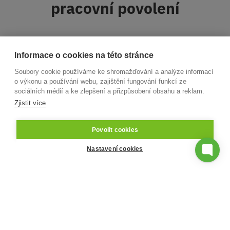
pracovní povolení
Díky systému Aktion dokážete řídit
Informace o cookies na této stránce
jednorázové vstupy návštěvníků i dlouhodobé
pobyty a práce dodavatelů. To se bude hodit
Soubory cookie používáme ke shromažďování a analýze informací
o výkonu a používání webu, zajištění fungování funkcí ze
pro kontroly dodržování BOZP a vydávání
sociálních médií a ke zlepšení a přizpůsobení obsahu a reklam.
povolení k práci.
Zjistit více
Povolit cookies
Evidence času pracovníků a dodavatelů
Nastavení cookies
Omezení délky vstupu podle smlouvy
Registrace o vykonaných školeních
bezpečnosti
Náhodná kontrola osob na alkohol při
vstupu