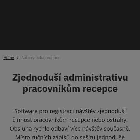
Home
Automatická recepce
Nacházíte se zde: Masarykova univerzita Lidé se
mohou těšit na další informace:
Zjednoduší administrativu
pracovníkům recepce
Software pro registraci návštěv zjednoduší
činnost pracovníkům recepce nebo ostrahy.
Obsluha rychle odbaví více návštěv současně.
Místo ručních zápisů do sešitu jednoduše