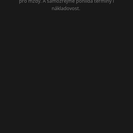
pro mzdy. A samozřejmě pohlídá termíny i
nákladovost.