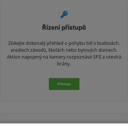
Řízení přístupů
Získejte dokonalý přehled o pohybu lidí v budovách,
areálech závodů, školách nebo bytových domech.
Aktion napojený na kamery rozpoznává SPZ a otevírá
brány.
Přístupy