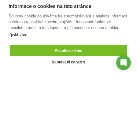
Informace o cookies na této stránce
Evidence a výdej stravy
Soubory cookie používáme ke shromažďování a analýze informací
o výkonu a používání webu, zajištění fungování funkcí ze
sociálních médií a ke zlepšení a přizpůsobení obsahu a reklam.
Ušetřete náklady na provoz jídelny. Stravovací
Zjistit více
systém Aktion vám usnadní a zefektivní objednávky a
vyúčtování. Také podstatně zrychlí odbavení
Povolit cookies
strávníků.
Nastavení cookies
Strava
Řízení zakázek