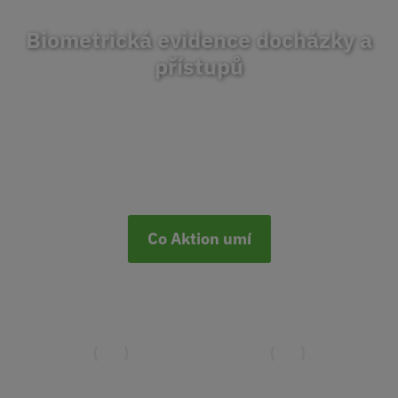
Biometrická evidence docházky a
přístupů
Docházkový a přístupový systém Aktion zvyšuje
produktivitu tisícovkám firem ve střední Evropě. Od
malých rodinných firem až po velké podniky.
Co Aktion umí