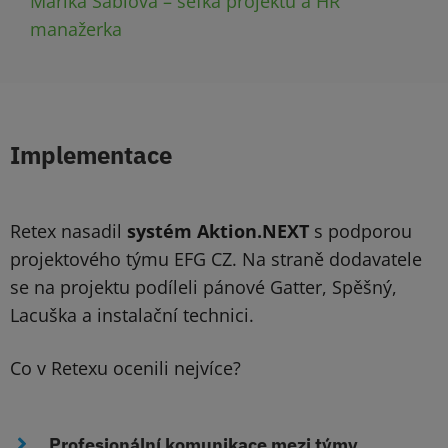
Marika Sablová – šéfka projektu a HR
manažerka
Implementace
Retex nasadil
systém Aktion.NEXT
s podporou
projektového týmu EFG CZ. Na straně dodavatele
se na projektu podíleli pánové Gatter, Spěšný,
Lacuška a instalační technici.
Co v Retexu ocenili nejvíce?
Profesionální komunikace mezi týmy