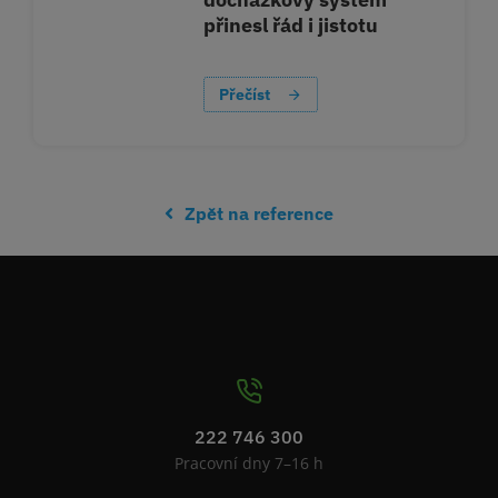
přinesl řád i jistotu
Přečíst
Zpět na reference
222 746 300
Pracovní dny 7–16 h