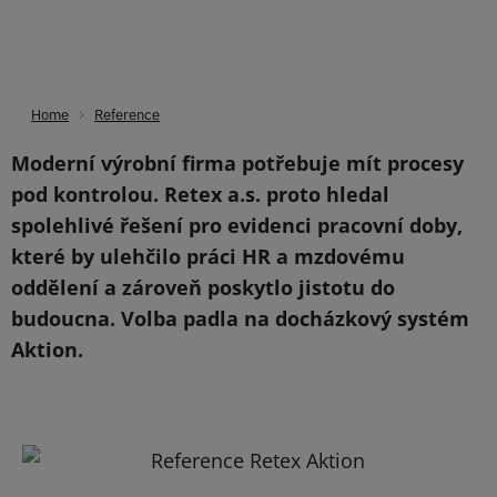
Home
Reference
Nacházíte se zde: Masarykova univerzita Lidé se
mohou těšit na další informace:
Moderní výrobní firma potřebuje mít procesy
pod kontrolou. Retex a.s. proto hledal
spolehlivé řešení pro evidenci pracovní doby,
které by ulehčilo práci HR a mzdovému
oddělení a zároveň poskytlo jistotu do
budoucna. Volba padla na docházkový systém
Aktion.