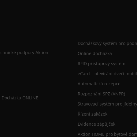
Docházkový systém pro podn
echnické podpory Aktion
Online docházka
RFID přístupový systém
eCard – otevírání dveří mob
Automatická recepce
Rozpoznání SPZ (ANPR)
e Docházka ONLINE
Stravovací systém pro jídeln
Řízení zakázek
Evidence zápůjček
Aktion HOME pro bytové do