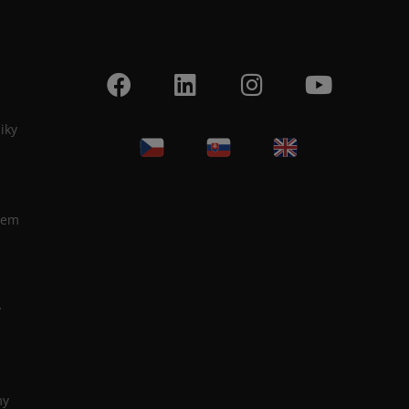
iky
ilem
y
my