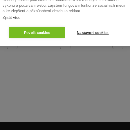
řují nám firmy v ČR i zahr
výkonu a používání webu, zajištění fungování funkcí ze sociálních médií
a ke zlepšení a přizpůsobení obsahu a reklam.
Zjistit více
ystém Aktion najdete
ve velkých
podnicích
i malých
Povolit cookies
Nastavení cookies