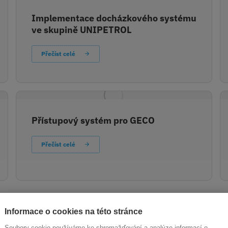
Implementace docházkového systému
ve skupině UNIPETROL
Přečíst celé
Přístupový systém pro GECO
Přečíst celé
Informace o cookies na této stránce
Soubory cookie používáme ke shromažďování a analýze informací o