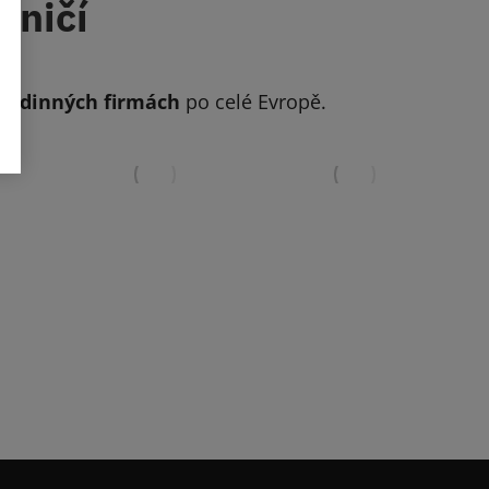
aničí
rodinných firmách
po celé Evropě.