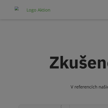
Zkušeno
V referencích naši