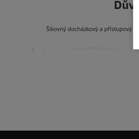
Důvě
Šikovný docházkový a přístupový s